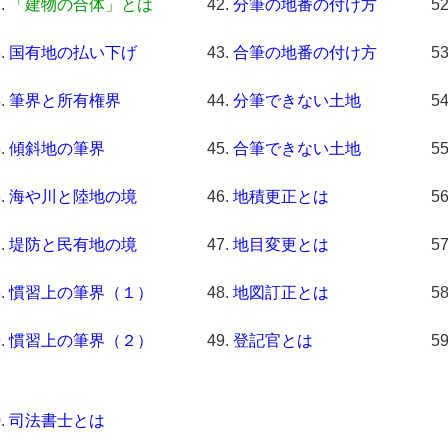
「建物の合体」とは
分筆の地番の付け方
国有地の払い下げ
合筆の地番の付け方
筆界と所有権界
分筆できない土地
傾斜地の筆界
合筆できない土地
海や川と陸地の境
地積更正とは
堤防と民有地の境
地目変更とは
慣習上の筆界（１）
地図訂正とは
慣習上の筆界（２）
登記官とは
司法書士とは