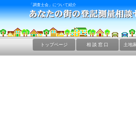
「調査士会」について紹介
トップページ
相 談 窓 口
土地