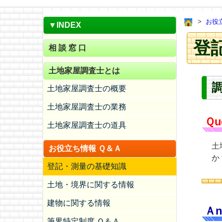
お役
▼INDEX
登記
相 談 窓 口
土地家屋調査士とは
土地家屋調査士の概要
土地家屋調査士の業務
Ｑu
土地家屋調査士の道具
土
お役立ち情報 Ｑ＆Ａ
か
登記・測量の基礎知識
土地・境界に関する情報
建物に関する情報
Ａn
筆界特定制度 Ｑ＆Ａ