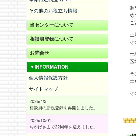
調
その他のお役立ち情報
め
ご
当センターについて
土
相談員登録について
そ
お問合せ
土
区
▼INFORMATION
そ
個人情報保護方針
士
サイトマップ
そ
2025/4/3
相談員の新規登録を再開しました。
2025/10/01
おかげさまで22周年を迎えました。