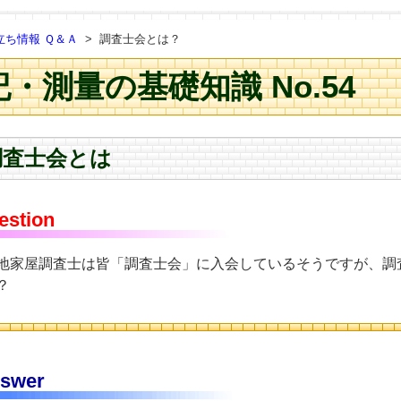
立ち情報 Ｑ＆Ａ
調査士会とは？
・測量の基礎知識 No.54
調査士会とは
estion
地家屋調査士は皆「調査士会」に入会しているそうですが、調
？
swer