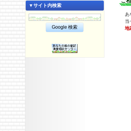
ご
▼サイト内検索
あ
当
地