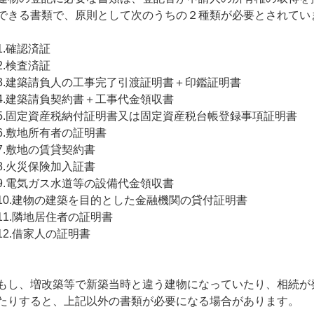
できる書類で、原則として次のうちの２種類が必要とされてい
1.確認済証
2.検査済証
3.建築請負人の工事完了引渡証明書＋印鑑証明書
4.建築請負契約書＋工事代金領収書
5.固定資産税納付証明書又は固定資産税台帳登録事項証明書
6.敷地所有者の証明書
7.敷地の賃貸契約書
8.火災保険加入証書
9.電気ガス水道等の設備代金領収書
10.建物の建築を目的とした金融機関の貸付証明書
11.隣地居住者の証明書
12.借家人の証明書
もし、増改築等で新築当時と違う建物になっていたり、相続が
たりすると、上記以外の書類が必要になる場合があります。