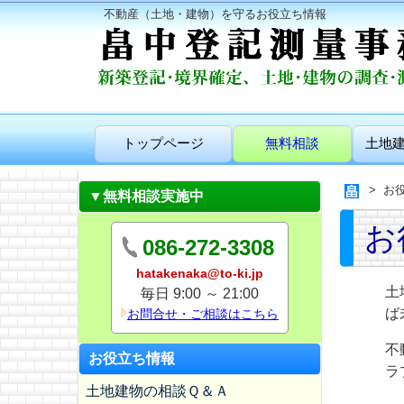
不動産（土地・建物）を守るお役立ち情報
トップページ
無料相談
土地
お
▼無料相談実施中
お
086-272-3308
hatakenaka@to-ki.jp
土
毎日 9:00 ～ 21:00
ば
お問合せ・ご相談はこちら
不
お役立ち情報
ラ
土地建物の相談Ｑ＆Ａ