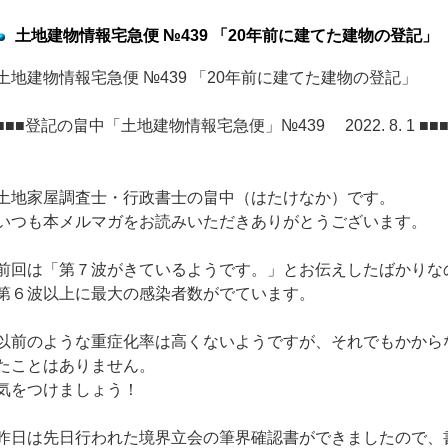
土地建物情報宅急便 №439 「20年前に建てた建物の登記」
土地建物情報宅急便 №439 「20年前に建てた建物の登記」
■■■登記の畠中「土地建物情報宅急便」№439 2022. 8. 1 ■■
土地家屋調査士・行政書士の畠中（はたけなか）です。
いつも本メルマガをお読みいただきありがとうございます。
前回は「第７波がきているようです。」とお伝えしたばかりな
第６波以上に最大の感染者数がでています。
以前のような重症化率は高くないようですが、それでもかから
たことはありません。
気をつけましょう！
昨日は先日行われた境界立会の筆界確認書ができましたので、