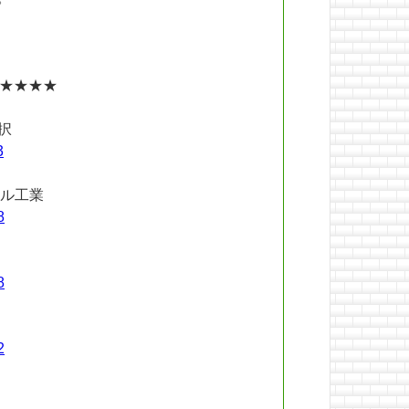
★★★★
択
3
ール工業
8
8
2