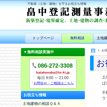
不動産（土地・建物）を守るお役立ち情報
トップページ
無料相談
土地
お
▼無料相談実施中
お
086-272-3308
hatakenaka@to-ki.jp
土
毎日 9:00 ～ 21:00
ば
お問合せ・ご相談はこちら
不
お役立ち情報
ラ
土地建物の相談Ｑ＆Ａ