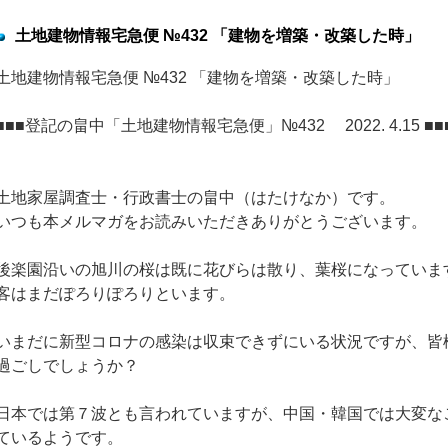
土地建物情報宅急便 №432 「建物を増築・改築した時」
土地建物情報宅急便 №432 「建物を増築・改築した時」
■■■登記の畠中「土地建物情報宅急便」№432 2022. 4.15 ■■
土地家屋調査士・行政書士の畠中（はたけなか）です。
いつも本メルマガをお読みいただきありがとうございます。
後楽園沿いの旭川の桜は既に花びらは散り、葉桜になっていま
客はまだぽろりぽろりといます。
いまだに新型コロナの感染は収束できずにいる状況ですが、皆
過ごしでしょうか？
日本では第７波とも言われていますが、中国・韓国では大変な
ているようです。