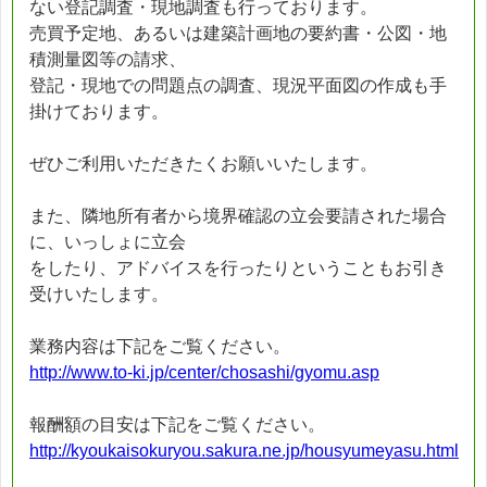
ない登記調査・現地調査も行っております。
売買予定地、あるいは建築計画地の要約書・公図・地
積測量図等の請求、
登記・現地での問題点の調査、現況平面図の作成も手
掛けております。
ぜひご利用いただきたくお願いいたします。
また、隣地所有者から境界確認の立会要請された場合
に、いっしょに立会
をしたり、アドバイスを行ったりということもお引き
受けいたします。
業務内容は下記をご覧ください。
http://www.to-ki.jp/center/chosashi/gyomu.asp
報酬額の目安は下記をご覧ください。
http://kyoukaisokuryou.sakura.ne.jp/housyumeyasu.html