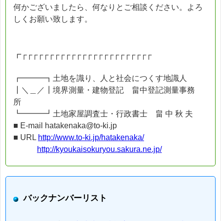
何かございましたら、何なりとご相談ください。よろ
しくお願い致します。
┏┌┌┌┌┌┌┌┌┌┌┌┌┌┌┌┌┌┌┌┌┌┌┌┌
┏━━━┓土地を識り、人と社会につくす地識人
┃＼＿／┃境界測量・建物登記 畠中登記測量事務
所
┗━━━┛土地家屋調査士・行政書士 畠 中 秋 夫
■ E-mail hatakenaka@to-ki.jp
■ URL
http://www.to-ki.jp/hatakenaka/
http://kyoukaisokuryou.sakura.ne.jp/
バックナンバーリスト