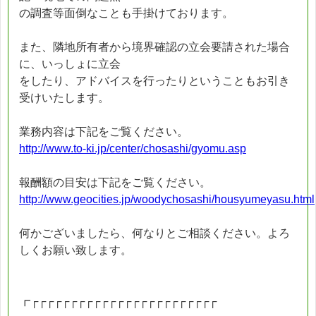
の調査等面倒なことも手掛けております。
また、隣地所有者から境界確認の立会要請された場合
に、いっしょに立会
をしたり、アドバイスを行ったりということもお引き
受けいたします。
業務内容は下記をご覧ください。
http://www.to-ki.jp/center/chosashi/gyomu.asp
報酬額の目安は下記をご覧ください。
http://www.geocities.jp/woodychosashi/housyumeyasu.html
何かございましたら、何なりとご相談ください。よろ
しくお願い致します。
┏┌┌┌┌┌┌┌┌┌┌┌┌┌┌┌┌┌┌┌┌┌┌┌┌