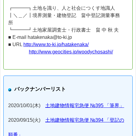
┏━━━┓土地を識り、人と社会につくす地識人
┃＼＿／┃境界測量・建物登記 畠中登記測量事務
所
┗━━━┛土地家屋調査士・行政書士 畠 中 秋 夫
■ E-mail hatakenaka@to-ki.jp
■ URL
http://www.to-ki.jp/hatakenaka/
http://www.geocities.jp/woodychosashi/
バックナンバーリスト
2020/10/01(木)
土地建物情報宅急便 №395 「筆界」
2020/09/15(火)
土地建物情報宅急便 №394 「登記の
順番」