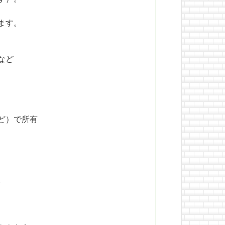
ます。
など
ど）で所有
。