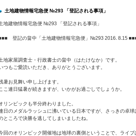
土地建物情報宅急便 №293 「登記される事項」
土地建物情報宅急便 №293 「登記される事項」
■■■ 登記の畠中「土地建物情報宅急便」№293 2016. 8.15 ■■
土地家屋調査士・行政書士の畠中（はたけなか）です。
いつもご愛読いただき、ありがとうございます。
残暑お見舞い申し上げます。
ここ連日猛暑が続きますが、いかがお過ごしでしょうか。
オリンピックも半分終わりました。
連日のメダルラッシュに沸いている日本ですが、さっきの卓球
のところで決勝を逃してしまいましたね。
今回のオリンピック開催地は地球の裏側ということで、ライブ