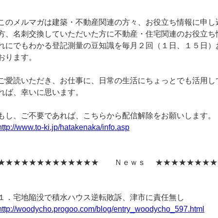
このメルマガは建築・不動産関連の方々、お役立ち情報に申し
方、名刺交換していただいた方に不動産・住宅関連のお役立ち
れにでもわかる登記測量の豆知識を毎月２回（１日、１５日）
おります。
ご愛読いただき、お仕事に、日常の生活にちょっとでも活用し
れば、幸いに思います。
もし、ご不要であれば、こちらから配信解除をお願いします。
http://www.to-ki.jp/hatakenaka/info.asp
★★★★★★★★★★★★★ Ｎｅｗｓ ★★★★★★★★
１．宅地陥没で積水ハウス逆転敗訴、津市に責任無し
http://woodycho.progoo.com/blog/entry_woodycho_597.html