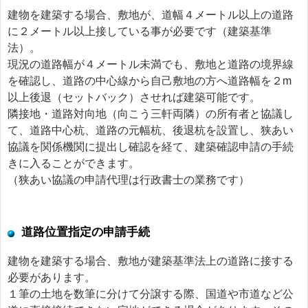
建物を建築する場合、敷地が、道幅４メートル以上の道路
に２メートル以上接している事が必要です（建築基準
法）。
現況の道路幅が４メートル未満でも、敷地と道路の境界線
を確認し、道路の中心線から自己敷地の方へ道路幅を２m
以上後退（セットバック）させれば建築可能です。
隣接地・道路対向地（向こう三軒両隣）の所有者と協議し
て、道路中心杭、道路の元幅杭、後退杭を設置し、狭あい
協議を関係機関に提出し確認を経て、建築確認申請の手続
きに入ることができます。
（狭あい協議の申請代理は行政書士の業務です）
道路位置指定の申請手続
建物を建築する場合、敷地が建築基準法上の道路に接する
必要があります。
１筆の土地を数筆に分けて分譲する際、国道や市道など公