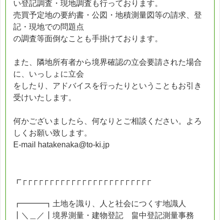
い登記調査・現地調査も行っております。
売買予定地の要約書・公図・地積測量図等の請求、登
記・現地での問題点
の調査等面倒なことも手掛けております。
また、隣地所有者から境界確認の立会要請された場合
に、いっしょに立会
をしたり、アドバイスを行ったりということもお引き
受けいたします。
何かございましたら、何なりとご相談ください。よろ
しくお願い致します。
E-mail hatakenaka@to-ki.jp
┏┌┌┌┌┌┌┌┌┌┌┌┌┌┌┌┌┌┌┌┌┌┌┌┌
┏━━━┓土地を識り、人と社会につくす地識人
┃＼＿／┃境界測量・建物登記 畠中登記測量事務