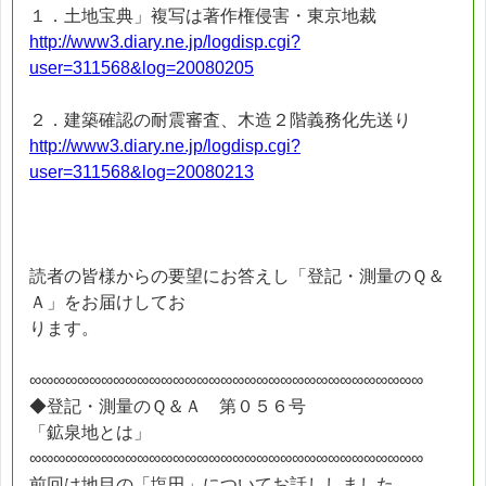
１．土地宝典」複写は著作権侵害・東京地裁
http://www3.diary.ne.jp/logdisp.cgi?
user=311568&log=20080205
２．建築確認の耐震審査、木造２階義務化先送り
http://www3.diary.ne.jp/logdisp.cgi?
user=311568&log=20080213
読者の皆様からの要望にお答えし「登記・測量のＱ＆
Ａ」をお届けしてお
ります。
∞∞∞∞∞∞∞∞∞∞∞∞∞∞∞∞∞∞∞∞∞∞∞∞∞∞∞∞∞∞∞∞∞
◆登記・測量のＱ＆Ａ 第０５６号
「鉱泉地とは」
∞∞∞∞∞∞∞∞∞∞∞∞∞∞∞∞∞∞∞∞∞∞∞∞∞∞∞∞∞∞∞∞∞
前回は地目の「塩田」についてお話ししました。