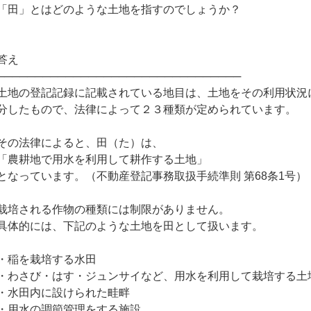
「田」とはどのような土地を指すのでしょうか？
答え
────────────────────────────────
土地の登記記録に記載されている地目は、土地をその利用状況
分したもので、法律によって２３種類が定められています。
その法律によると、田（た）は、
「農耕地で用水を利用して耕作する土地」
となっています。（不動産登記事務取扱手続準則 第68条1号）
栽培される作物の種類には制限がありません。
具体的には、下記のような土地を田として扱います。
・稲を栽培する水田
・わさび・はす・ジュンサイなど、用水を利用して栽培する土
・水田内に設けられた畦畔
・用水の調節管理をする施設