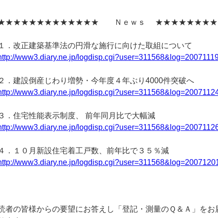
★★★★★★★★★★★★★ Ｎｅｗｓ ★★★★★★★★
１．改正建築基準法の円滑な施行に向けた取組について
http://www3.diary.ne.jp/logdisp.cgi?user=311568&log=2007111
２．建設倒産じわり増勢・今年度４年ぶり4000件突破へ
http://www3.diary.ne.jp/logdisp.cgi?user=311568&log=2007112
３．住宅性能表示制度、 前年同月比で大幅減
http://www3.diary.ne.jp/logdisp.cgi?user=311568&log=2007112
４．１０月新設住宅着工戸数、前年比で３５％減
http://www3.diary.ne.jp/logdisp.cgi?user=311568&log=2007120
読者の皆様からの要望にお答えし「登記・測量のＱ＆Ａ」をお