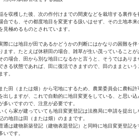
稲を収穫した後、次の作付けまでの間麦などを栽培する裏作を
場合でも、その都度地目を変更する扱いはせず、その土地本来
を見極めるものとされています。
実際には地目が田であるかどうかの判断にはかなりの困難を伴
ります。たとえば休耕田の場合、雑草が生い茂っていることが
その場合、田から別な地目になるかと言うと、そうではありま
できる状態であれば、田に復活できますので、田のままという
ます。
また田（または畑）から宅地にするため、農業委員会に農転許
を出しますが、これで自動的に地目変更をしている、と思い込
が多いですので、注意が必要です。
いくら家が建っていても地目変更登記は法務局に申請を提出し
記の地目は田（または畑）のままです。
普通は建物新築登記（建物表題登記）と同時に地目変更登記を
多いです。