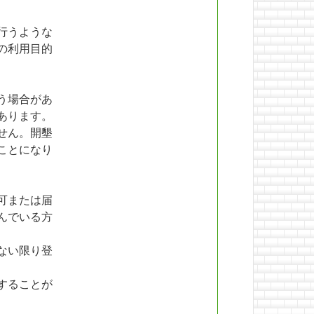
行うような
の利用目的
う場合があ
あります。
せん。開墾
ことになり
可または届
んでいる方
ない限り登
することが