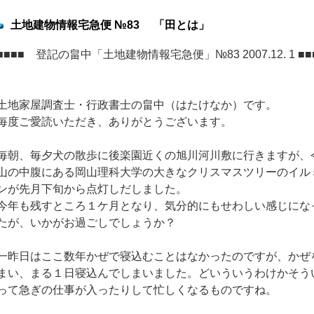
土地建物情報宅急便 №83 「田とは」
■■■■ 登記の畠中「土地建物情報宅急便」№83 2007.12. 1 ■■
土地家屋調査士・行政書士の畠中（はたけなか）です。
毎度ご愛読いただき、ありがとうございます。
毎朝、毎夕犬の散歩に後楽園近くの旭川河川敷に行きますが、
山の中腹にある岡山理科大学の大きなクリスマスツリーのイル
ンが先月下旬から点灯しだしました。
今年も残すところ１ケ月となり、気分的にもせわしい感じにな
たが、いかがお過ごしでしょうか？
一昨日はここ数年かぜで寝込むことはなかったのですが、かぜ
まい、まる１日寝込んでしまいました。どいういうわけかそう
って急ぎの仕事が入ったりして忙しくなるものですね。