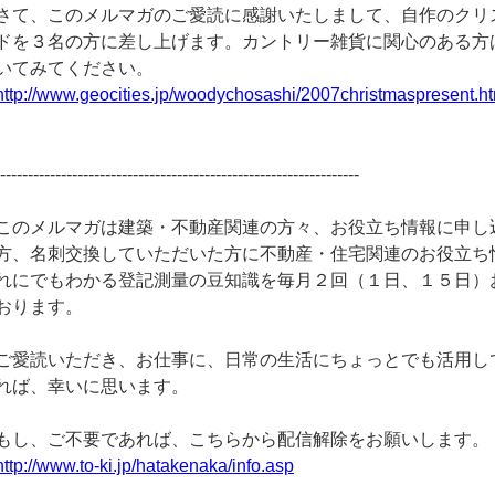
さて、このメルマガのご愛読に感謝いたしまして、自作のクリ
ドを３名の方に差し上げます。カントリー雑貨に関心のある方
いてみてください。
http://www.geocities.jp/woodychosashi/2007christmaspresent.h
------------------------------------------------------------------
このメルマガは建築・不動産関連の方々、お役立ち情報に申し
方、名刺交換していただいた方に不動産・住宅関連のお役立ち
れにでもわかる登記測量の豆知識を毎月２回（１日、１５日）
おります。
ご愛読いただき、お仕事に、日常の生活にちょっとでも活用し
れば、幸いに思います。
もし、ご不要であれば、こちらから配信解除をお願いします。
http://www.to-ki.jp/hatakenaka/info.asp