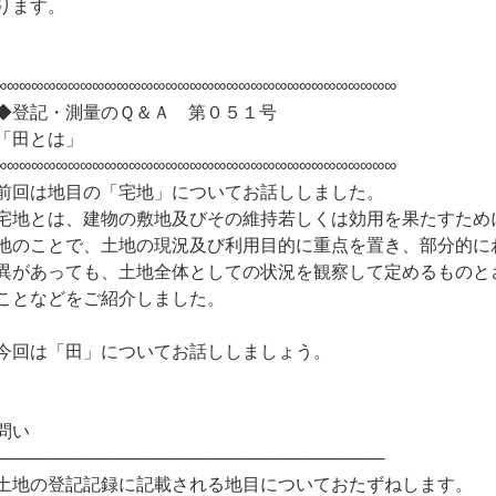
ります。
∞∞∞∞∞∞∞∞∞∞∞∞∞∞∞∞∞∞∞∞∞∞∞∞∞∞∞∞∞∞∞∞∞
◆登記・測量のＱ＆Ａ 第０５１号
「田とは」
∞∞∞∞∞∞∞∞∞∞∞∞∞∞∞∞∞∞∞∞∞∞∞∞∞∞∞∞∞∞∞∞∞
前回は地目の「宅地」についてお話ししました。
宅地とは、建物の敷地及びその維持若しくは効用を果たすため
地のことで、土地の現況及び利用目的に重点を置き、部分的に
異があっても、土地全体としての状況を観察して定めるものと
ことなどをご紹介しました。
今回は「田」についてお話ししましょう。
問い
────────────────────────────────
土地の登記記録に記載される地目についておたずねします。