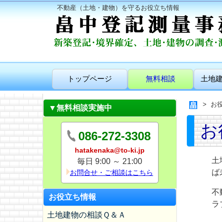
不動産（土地・建物）を守るお役立ち情報
トップページ
無料相談
土地
お
▼無料相談実施中
お
086-272-3308
hatakenaka@to-ki.jp
土
毎日 9:00 ～ 21:00
ば
お問合せ・ご相談はこちら
不
お役立ち情報
ラ
土地建物の相談Ｑ＆Ａ