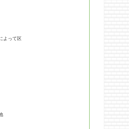
によって区
地