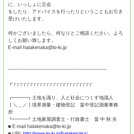
に、いっしょに立会
をしたり、アドバイスを行ったりということもお引き
受けいたします。
何かございましたら、何なりとご相談ください。よろ
しくお願い致します。
E-mail hatakenaka@to-ki.jp
------------------------------------------------------------------
┏┌┌┌┌┌┌┌┌┌┌┌┌┌┌┌┌┌┌┌┌┌┌┌┌
┏━━━┓土地を識り、人と社会につくす地識人
┃＼＿／┃境界測量・建物登記 畠中登記測量事務
所
┗━━━┛土地家屋調査士・行政書士 畠 中 秋 夫
■ E-mail hatakenaka@to-ki.jp
■ URL
http://www.to-ki.jp/hatakenaka/