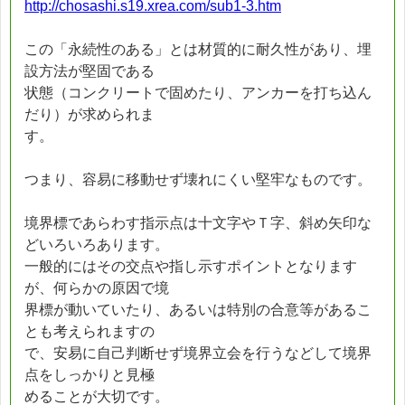
http://chosashi.s19.xrea.com/sub1-3.htm
この「永続性のある」とは材質的に耐久性があり、埋
設方法が堅固である
状態（コンクリートで固めたり、アンカーを打ち込ん
だり）が求められま
す。
つまり、容易に移動せず壊れにくい堅牢なものです。
境界標であらわす指示点は十文字やＴ字、斜め矢印な
どいろいろあります。
一般的にはその交点や指し示すポイントとなります
が、何らかの原因で境
界標が動いていたり、あるいは特別の合意等があるこ
とも考えられますの
で、安易に自己判断せず境界立会を行うなどして境界
点をしっかりと見極
めることが大切です。