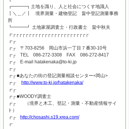
┏━━━┓土地を識り、人と社会につくす地識人
┃＼＿／┃ 境界測量・建物登記 畠中登記測量事務
所
┗━━━┛ 土地家屋調査士・行政書士 畠中秋夫
┏┌┌┌┌┌┌┌┌┌┌┌┌┌┌┌┌┌┌┌┌┌┌┌┌
┏┌
┏┌ 〒703-8256 岡山市浜一丁目７番30-10号
┏┌ TEL 086-272-3308 FAX 086-272-8417
┏┌ E-mail hatakenaka@to-ki.jp
┏┌
┏┌ ■あなたの街の登記測量相談センター<岡山>
┏┌
http://www.to-ki.jp/hatakenaka/
┏┌
┏┌ ■WOODY調査士
┏┌ （境界と木工、登記・測量・不動産情報サイ
ト）
┏┌
http://chosashi.s19.xrea.com/
┏