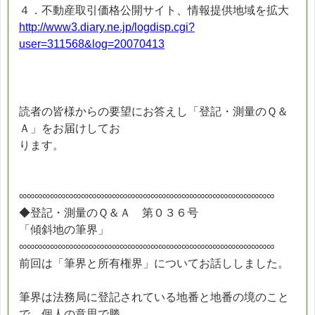
４．不動産取引価格公開サイト、情報提供地域を拡大
http://www3.diary.ne.jp/logdisp.cgi?
user=311568&log=20070413
読者の皆様からの要望にお答えし「登記・測量のＱ＆
Ａ」をお届けしてお
ります。
∞∞∞∞∞∞∞∞∞∞∞∞∞∞∞∞∞∞∞∞∞∞∞∞∞∞∞∞∞∞∞∞∞
◆登記・測量のＱ＆Ａ 第０３６号
「傾斜地の筆界」
∞∞∞∞∞∞∞∞∞∞∞∞∞∞∞∞∞∞∞∞∞∞∞∞∞∞∞∞∞∞∞∞∞
前回は「筆界と所有権界」についてお話ししました。
筆界は法務局に登記されている地番と地番の境のこと
で、個人の意思で勝