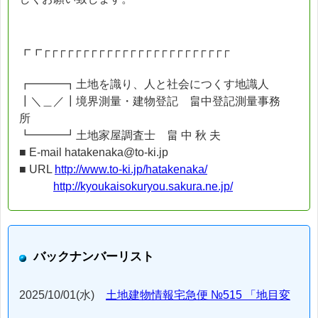
┏┏┌┌┌┌┌┌┌┌┌┌┌┌┌┌┌┌┌┌┌┌┌┌┌┌
┏━━━┓土地を識り、人と社会につくす地識人
┃＼＿／┃境界測量・建物登記 畠中登記測量事務
所
┗━━━┛土地家屋調査士 畠 中 秋 夫
■ E-mail hatakenaka@to-ki.jp
■ URL
http://www.to-ki.jp/hatakenaka/
http://kyoukaisokuryou.sakura.ne.jp/
バックナンバーリスト
2025/10/01(水)
土地建物情報宅急便 №515 「地目変