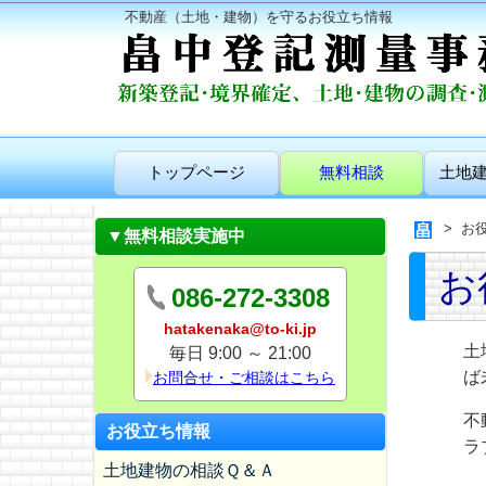
不動産（土地・建物）を守るお役立ち情報
トップページ
無料相談
土地
お
▼無料相談実施中
お
086-272-3308
hatakenaka@to-ki.jp
土
毎日 9:00 ～ 21:00
ば
お問合せ・ご相談はこちら
不
お役立ち情報
ラ
土地建物の相談Ｑ＆Ａ