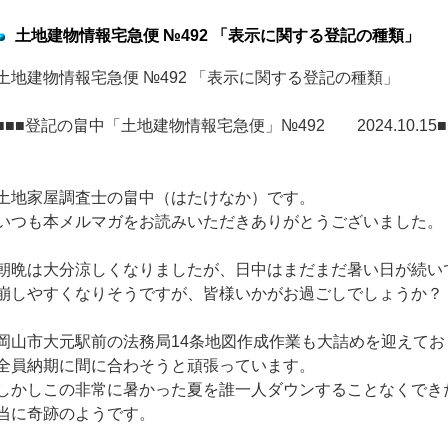
土地建物情報宅急便 №492 「表示に関する登記の種類」
土地建物情報宅急便 №492 「表示に関する登記の種類」
■■■登記の畠中「土地建物情報宅急便」№492 2024.10.15■
土地家屋調査士の畠中（はたけなか）です。
いつも本メルマガをお読みいただきありがとうございました。
朝晩は大分涼しくなりましたが、日中はまだまだ暑い日が続い
崩しやすくなりそうですが、皆様いかがお過ごしでしょうか？
岡山市大元駅前の法務局14条地図作成作業も大詰めを迎えてお
全員納期に間に合わそうと頑張っています。
しかしこの非常に暑かった夏を誰一人ダウンすることなくでき
当に奇跡のようです。