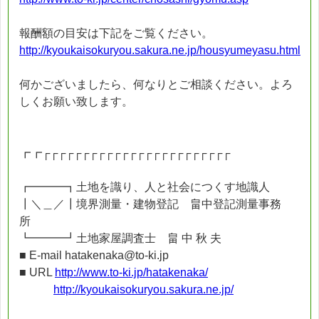
報酬額の目安は下記をご覧ください。
http://kyoukaisokuryou.sakura.ne.jp/housyumeyasu.html
何かございましたら、何なりとご相談ください。よろ
しくお願い致します。
┏┏┌┌┌┌┌┌┌┌┌┌┌┌┌┌┌┌┌┌┌┌┌┌┌┌
┏━━━┓土地を識り、人と社会につくす地識人
┃＼＿／┃境界測量・建物登記 畠中登記測量事務
所
┗━━━┛土地家屋調査士 畠 中 秋 夫
■ E-mail hatakenaka@to-ki.jp
■ URL
http://www.to-ki.jp/hatakenaka/
http://kyoukaisokuryou.sakura.ne.jp/