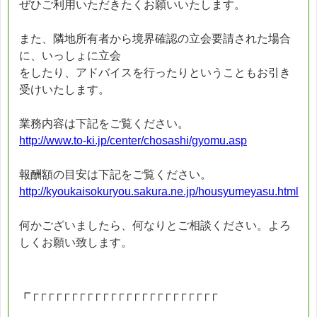
ぜひご利用いただきたくお願いいたします。
また、隣地所有者から境界確認の立会要請された場合
に、いっしょに立会
をしたり、アドバイスを行ったりということもお引き
受けいたします。
業務内容は下記をご覧ください。
http://www.to-ki.jp/center/chosashi/gyomu.asp
報酬額の目安は下記をご覧ください。
http://kyoukaisokuryou.sakura.ne.jp/housyumeyasu.html
何かございましたら、何なりとご相談ください。よろ
しくお願い致します。
┏┌┌┌┌┌┌┌┌┌┌┌┌┌┌┌┌┌┌┌┌┌┌┌┌