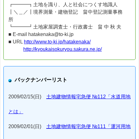
┏━━━┓土地を識り、人と社会につくす地識人
┃＼＿／┃境界測量・建物登記 畠中登記測量事務
所
┗━━━┛土地家屋調査士・行政書士 畠 中 秋 夫
■ E-mail hatakenaka@to-ki.jp
■ URL
http://www.to-ki.jp/hatakenaka/
http://kyoukaisokuryou.sakura.ne.jp/
バックナンバーリスト
2009/02/15(日)
土地建物情報宅急便 №112「水道用地
とは」
2009/02/01(日)
土地建物情報宅急便 №111「運河用地