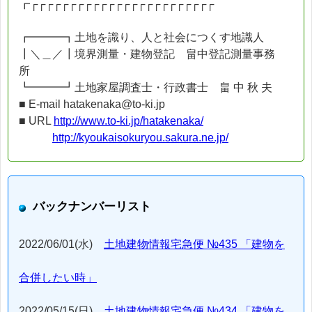
┏┌┌┌┌┌┌┌┌┌┌┌┌┌┌┌┌┌┌┌┌┌┌┌┌
┏━━━┓土地を識り、人と社会につくす地識人
┃＼＿／┃境界測量・建物登記 畠中登記測量事務
所
┗━━━┛土地家屋調査士・行政書士 畠 中 秋 夫
■ E-mail hatakenaka@to-ki.jp
■ URL
http://www.to-ki.jp/hatakenaka/
http://kyoukaisokuryou.sakura.ne.jp/
バックナンバーリスト
2022/06/01(水)
土地建物情報宅急便 №435 「建物を
合併したい時」
2022/05/15(日)
土地建物情報宅急便 №434 「建物を