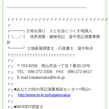
------------------------------------------------------------------
┏┏┏┏┏┏┏┏┏┏┏┏┏┏┏┏┏┏┏┏┏┏┏┏┏┏
┏
┏━━━┓土地を識り、人と社会につくす地識人
┃＼＿／┃ 境界測量・建物登記 畠中登記測量事務
所
┗━━━┛ 土地家屋調査士・行政書士 畠中秋夫
┏┌┌┌┌┌┌┌┌┌┌┌┌┌┌┌┌┌┌┌┌┌┌┌┌
┏┌
┏┌ 〒703-8256 岡山市浜一丁目７番30-10号
┏┌ TEL 086-272-3308 FAX 086-272-8417
┏┌ E-mail hatakenaka@to-ki.jp
┏┌
┏┌ ■あなたの街の登記測量相談センター<岡山>
┏┌
http://www.to-ki.jp/hatakenaka/
┏┌
┏┌ ■WOODY調査士