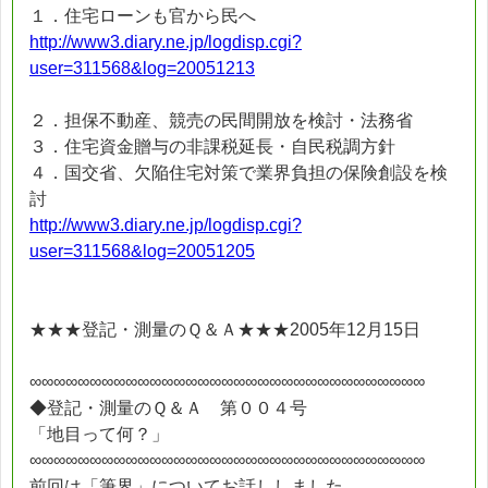
１．住宅ローンも官から民へ
http://www3.diary.ne.jp/logdisp.cgi?
user=311568&log=20051213
２．担保不動産、競売の民間開放を検討・法務省
３．住宅資金贈与の非課税延長・自民税調方針
４．国交省、欠陥住宅対策で業界負担の保険創設を検
討
http://www3.diary.ne.jp/logdisp.cgi?
user=311568&log=20051205
★★★登記・測量のＱ＆Ａ★★★2005年12月15日
∞∞∞∞∞∞∞∞∞∞∞∞∞∞∞∞∞∞∞∞∞∞∞∞∞∞∞∞∞∞∞∞∞
◆登記・測量のＱ＆Ａ 第００４号
「地目って何？」
∞∞∞∞∞∞∞∞∞∞∞∞∞∞∞∞∞∞∞∞∞∞∞∞∞∞∞∞∞∞∞∞∞
前回は「筆界」についてお話ししました。