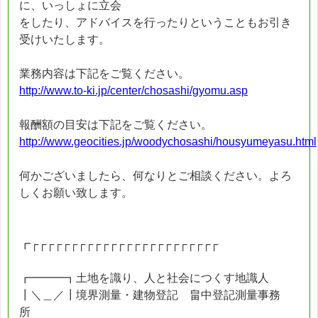
に、いっしょに立会
をしたり、アドバイスを行ったりということもお引き
受けいたします。
業務内容は下記をご覧ください。
http://www.to-ki.jp/center/chosashi/gyomu.asp
報酬額の目安は下記をご覧ください。
http://www.geocities.jp/woodychosashi/housyumeyasu.html
何かございましたら、何なりとご相談ください。よろ
しくお願い致します。
┏┌┌┌┌┌┌┌┌┌┌┌┌┌┌┌┌┌┌┌┌┌┌┌┌
┏━━━┓土地を識り、人と社会につくす地識人
┃＼＿／┃境界測量・建物登記 畠中登記測量事務
所