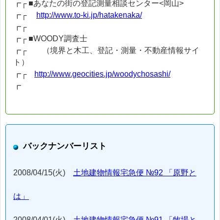
┏┌ ■あなたの街の登記測量相談センター<岡山>
┏┌
http://www.to-ki.jp/hatakenaka/
┏┌
┏┌ ■WOODY調査士
┏┌ （境界と木工、登記・測量・不動産情報サイ
ト）
┏┌
http://www.geocities.jp/woodychosashi/
┏
バックナンバーリスト
2008/04/15(火)
土地建物情報宅急便 №92 「原野と
は」
2008/04/01(火)
土地建物情報宅急便 №91 「牧場と