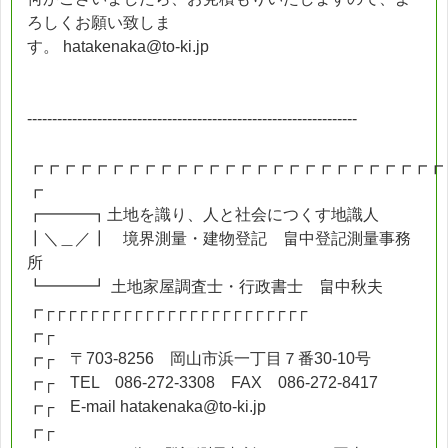
ろしくお願い致しま
す。 hatakenaka@to-ki.jp
------------------------------------------------------------------
┏┏┏┏┏┏┏┏┏┏┏┏┏┏┏┏┏┏┏┏┏┏┏┏┏┏
┏
┏━━━┓土地を識り、人と社会につくす地識人
┃＼＿／┃ 境界測量・建物登記 畠中登記測量事務
所
┗━━━┛ 土地家屋調査士・行政書士 畠中秋夫
┏┌┌┌┌┌┌┌┌┌┌┌┌┌┌┌┌┌┌┌┌┌┌┌┌
┏┌
┏┌ 〒703-8256 岡山市浜一丁目７番30-10号
┏┌ TEL 086-272-3308 FAX 086-272-8417
┏┌ E-mail hatakenaka@to-ki.jp
┏┌