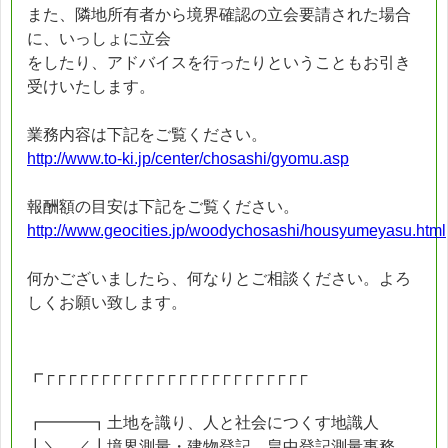
また、隣地所有者から境界確認の立会要請された場合
に、いっしょに立会
をしたり、アドバイスを行ったりということもお引き
受けいたします。
業務内容は下記をご覧ください。
http://www.to-ki.jp/center/chosashi/gyomu.asp
報酬額の目安は下記をご覧ください。
http://www.geocities.jp/woodychosashi/housyumeyasu.html
何かございましたら、何なりとご相談ください。よろ
しくお願い致します。
┏┌┌┌┌┌┌┌┌┌┌┌┌┌┌┌┌┌┌┌┌┌┌┌┌
┏━━━┓土地を識り、人と社会につくす地識人
┃＼＿／┃境界測量・建物登記 畠中登記測量事務