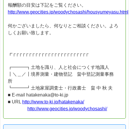
報酬額の目安は下記をご覧ください。
http://www.geocities.jp/woodychosashi/housyumeyasu.html
何かございましたら、何なりとご相談ください。よろ
しくお願い致します。
┏┌┌┌┌┌┌┌┌┌┌┌┌┌┌┌┌┌┌┌┌┌┌┌┌
┏━━━┓土地を識り、人と社会につくす地識人
┃＼＿／┃境界測量・建物登記 畠中登記測量事務
所
┗━━━┛土地家屋調査士・行政書士 畠 中 秋 夫
■ E-mail hatakenaka@to-ki.jp
■ URL
http://www.to-ki.jp/hatakenaka/
http://www.geocities.jp/woodychosashi/