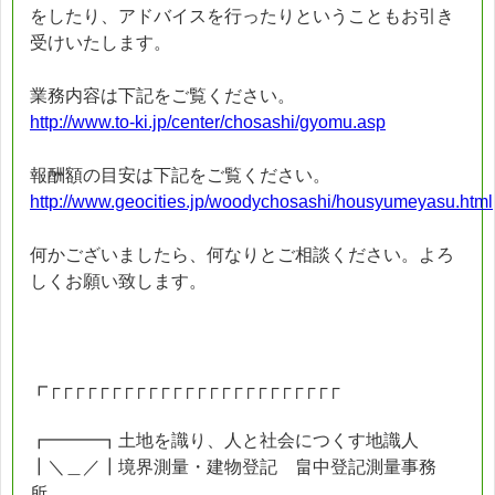
をしたり、アドバイスを行ったりということもお引き
受けいたします。
業務内容は下記をご覧ください。
http://www.to-ki.jp/center/chosashi/gyomu.asp
報酬額の目安は下記をご覧ください。
http://www.geocities.jp/woodychosashi/housyumeyasu.html
何かございましたら、何なりとご相談ください。よろ
しくお願い致します。
┏┌┌┌┌┌┌┌┌┌┌┌┌┌┌┌┌┌┌┌┌┌┌┌┌
┏━━━┓土地を識り、人と社会につくす地識人
┃＼＿／┃境界測量・建物登記 畠中登記測量事務
所