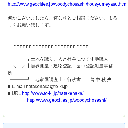
http://www.geocities.jp/woodychosashi/housyumeyasu.html
何かございましたら、何なりとご相談ください。よろ
しくお願い致します。
┏┌┌┌┌┌┌┌┌┌┌┌┌┌┌┌┌┌┌┌┌┌┌┌┌
┏━━━┓土地を識り、人と社会につくす地識人
┃＼＿／┃境界測量・建物登記 畠中登記測量事務
所
┗━━━┛土地家屋調査士・行政書士 畠 中 秋 夫
■ E-mail hatakenaka@to-ki.jp
■ URL
http://www.to-ki.jp/hatakenaka/
http://www.geocities.jp/woodychosashi/