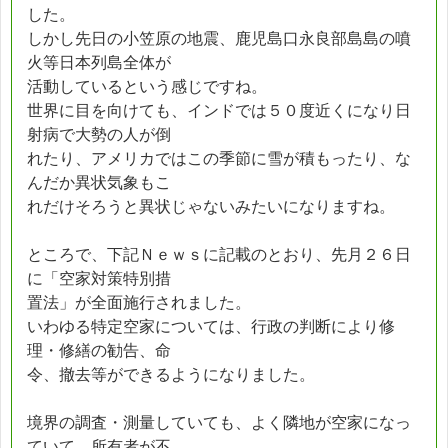
した。
しかし先日の小笠原の地震、鹿児島口永良部島島の噴
火等日本列島全体が
活動しているという感じですね。
世界に目を向けても、インドでは５０度近くになり日
射病で大勢の人が倒
れたり、アメリカではこの季節に雪が積もったり、な
んだか異状気象もこ
れだけそろうと異状じゃないみたいになりますね。
ところで、下記Ｎｅｗｓに記載のとおり、先月２６日
に「空家対策特別措
置法」が全面施行されました。
いわゆる特定空家については、行政の判断により修
理・修繕の勧告、命
令、撤去等ができるようになりました。
境界の調査・測量していても、よく隣地が空家になっ
ていて、所有者が不