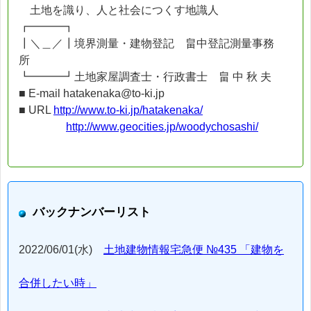
土地を識り、人と社会につくす地識人
┏━━━┓
┃＼＿／┃境界測量・建物登記 畠中登記測量事務
所
┗━━━┛土地家屋調査士・行政書士 畠 中 秋 夫
■ E-mail hatakenaka@to-ki.jp
■ URL
http://www.to-ki.jp/hatakenaka/
http://www.geocities.jp/woodychosashi/
バックナンバーリスト
2022/06/01(水)
土地建物情報宅急便 №435 「建物を
合併したい時」