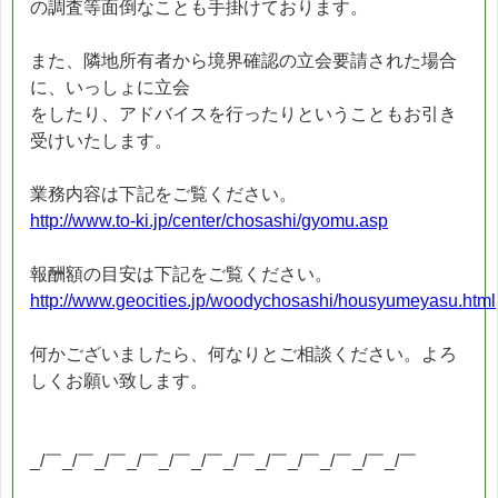
の調査等面倒なことも手掛けております。
また、隣地所有者から境界確認の立会要請された場合
に、いっしょに立会
をしたり、アドバイスを行ったりということもお引き
受けいたします。
業務内容は下記をご覧ください。
http://www.to-ki.jp/center/chosashi/gyomu.asp
報酬額の目安は下記をご覧ください。
http://www.geocities.jp/woodychosashi/housyumeyasu.html
何かございましたら、何なりとご相談ください。よろ
しくお願い致します。
_/￣_/￣_/￣_/￣_/￣_/￣_/￣_/￣_/￣_/￣_/￣_/￣