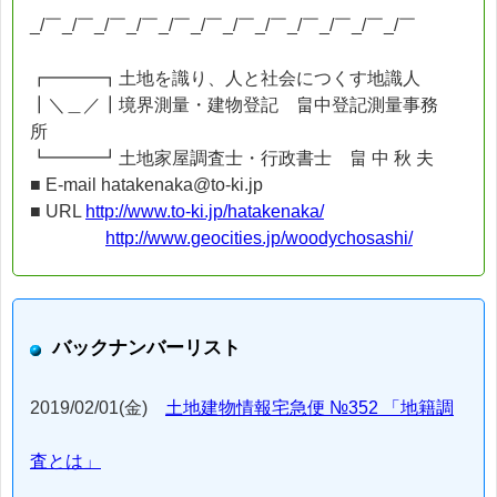
_/￣_/￣_/￣_/￣_/￣_/￣_/￣_/￣_/￣_/￣_/￣_/￣
┏━━━┓土地を識り、人と社会につくす地識人
┃＼＿／┃境界測量・建物登記 畠中登記測量事務
所
┗━━━┛土地家屋調査士・行政書士 畠 中 秋 夫
■ E-mail hatakenaka@to-ki.jp
■ URL
http://www.to-ki.jp/hatakenaka/
http://www.geocities.jp/woodychosashi/
バックナンバーリスト
2019/02/01(金)
土地建物情報宅急便 №352 「地籍調
査とは」