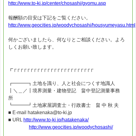
http://www.to-ki.jp/center/chosashi/gyomu.asp
報酬額の目安は下記をご覧ください。
http://www.geocities.jp/woodychosashi/housyumeyasu.html
何かございましたら、何なりとご相談ください。よろ
しくお願い致します。
┏┌┌┌┌┌┌┌┌┌┌┌┌┌┌┌┌┌┌┌┌┌┌┌┌
┏━━━┓土地を識り、人と社会につくす地識人
┃＼＿／┃境界測量・建物登記 畠中登記測量事務
所
┗━━━┛土地家屋調査士・行政書士 畠 中 秋 夫
■ E-mail hatakenaka@to-ki.jp
■ URL
http://www.to-ki.jp/hatakenaka/
http://www.geocities.jp/woodychosashi/