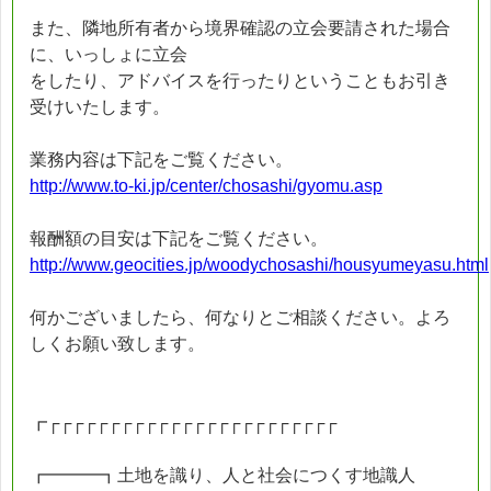
また、隣地所有者から境界確認の立会要請された場合
に、いっしょに立会
をしたり、アドバイスを行ったりということもお引き
受けいたします。
業務内容は下記をご覧ください。
http://www.to-ki.jp/center/chosashi/gyomu.asp
報酬額の目安は下記をご覧ください。
http://www.geocities.jp/woodychosashi/housyumeyasu.html
何かございましたら、何なりとご相談ください。よろ
しくお願い致します。
┏┌┌┌┌┌┌┌┌┌┌┌┌┌┌┌┌┌┌┌┌┌┌┌┌
┏━━━┓土地を識り、人と社会につくす地識人