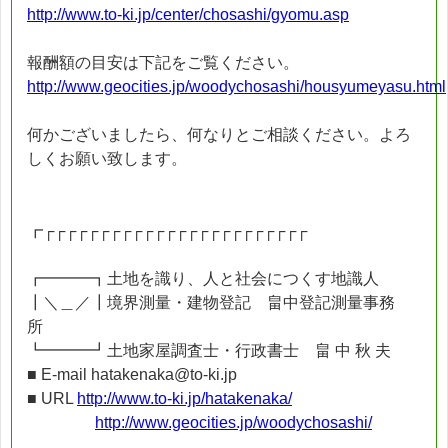
http://www.to-ki.jp/center/chosashi/gyomu.asp
報酬額の目安は下記をご覧ください。
http://www.geocities.jp/woodychosashi/housyumeyasu.html
何かございましたら、何なりとご相談ください。よろ
しくお願い致します。
┏┌┌┌┌┌┌┌┌┌┌┌┌┌┌┌┌┌┌┌┌┌┌┌┌
┏━━━┓土地を識り、人と社会につくす地識人
┃＼＿／┃境界測量・建物登記 畠中登記測量事務
所
┗━━━┛土地家屋調査士・行政書士 畠 中 秋 夫
■ E-mail hatakenaka@to-ki.jp
■ URL
http://www.to-ki.jp/hatakenaka/
http://www.geocities.jp/woodychosashi/