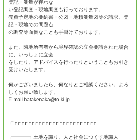
登記・測量が伴わな
い登記調査・現地調査も行っております。
売買予定地の要約書・公図・地積測量図等の請求、登
記・現地での問題点
の調査等面倒なことも手掛けております。
また、隣地所有者から境界確認の立会要請された場合
に、いっしょに立会
をしたり、アドバイスを行ったりということもお引き
受けいたします。
何かございましたら、何なりとご相談ください。よろ
しくお願い致します。
E-mail hatakenaka@to-ki.jp
┏┌┌┌┌┌┌┌┌┌┌┌┌┌┌┌┌┌┌┌┌┌┌┌┌
┏━━━┓土地を識り、人と社会につくす地識人