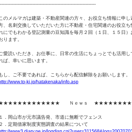
------------------------------------------------------------------
このメルマガは建築・不動産関連の方々、お役立ち情報に申し
方、名刺交換していただいた方に不動産・住宅関連のお役立ち
れにでもわかる登記測量の豆知識を毎月２回（１日、１５日）
おります。
ご愛読いただき、お仕事に、日常の生活にちょっとでも活用し
れば、幸いに思います。
もし、ご不要であれば、こちらから配信解除をお願いします。
http://www.to-ki.jp/hatakenaka/info.asp
★★★★★★★★★★★★★ Ｎｅｗｓ ★★★★★★★★
１．岡山市が元市議告発、市道に無断でフェンス
２．定期借家制度実態調査の結果について
http://www3.diary.ne.jp/logdisp.cgi?user=311568&log=2007070