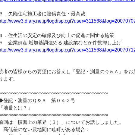
３．欠陥住宅施工者に賠償責任・最高裁
http://www3.diary.ne.jp/logdisp.cgi?user=311568&log=2007070
４．住生活の安定の確保及び向上の促進に関する施策
５．企業倒産 増加基調強める 建設業などが件数押し上げ
http://www3.diary.ne.jp/logdisp.cgi?user=311568&log=2007071
読者の皆様からの要望にお答えし「登記・測量のＱ＆Ａ」をお
ります。
∞∞∞∞∞∞∞∞∞∞∞∞∞∞∞∞∞∞∞∞∞∞∞∞∞∞∞∞∞∞∞∞∞
◆登記・測量のＱ＆Ａ 第０４２号
「地番とは？」
∞∞∞∞∞∞∞∞∞∞∞∞∞∞∞∞∞∞∞∞∞∞∞∞∞∞∞∞∞∞∞∞∞
前回は「慣習上の筆界（３）」についてお話ししました。
高低差のない農地間に畦畔がある場合：