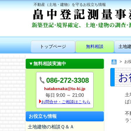
不動産（土地・建物）を守るお役立ち情報
トップページ
無料相談
土地
お
▼無料相談実施中
お
086-272-3308
hatakenaka@to-ki.jp
土
毎日 9:00 ～ 21:00
ば
お問合せ・ご相談はこちら
不
お役立ち情報
ラ
土地建物の相談Ｑ＆Ａ