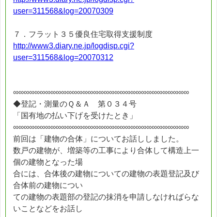
user=311568&log=20070309
７．フラット３５優良住宅取得支援制度
http://www3.diary.ne.jp/logdisp.cgi?
user=311568&log=20070312
∞∞∞∞∞∞∞∞∞∞∞∞∞∞∞∞∞∞∞∞∞∞∞∞∞∞∞∞∞∞∞∞∞
◆登記・測量のＱ＆Ａ 第０３４号
「国有地の払い下げを受けたとき」
∞∞∞∞∞∞∞∞∞∞∞∞∞∞∞∞∞∞∞∞∞∞∞∞∞∞∞∞∞∞∞∞∞
前回は「建物の合体」についてお話ししました。
数戸の建物が、増築等の工事により合体して構造上一
個の建物となった場
合には、合体後の建物についての建物の表題登記及び
合体前の建物につい
ての建物の表題部の登記の抹消を申請しなければらな
いことなどをお話し