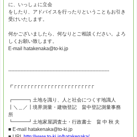
に、いっしょに立会
をしたり、アドバイスを行ったりということもお引き
受けいたします。
何かございましたら、何なりとご相談ください。よろ
しくお願い致します。
E-mail hatakenaka@to-ki.jp
------------------------------------------------------------------
┏┌┌┌┌┌┌┌┌┌┌┌┌┌┌┌┌┌┌┌┌┌┌┌┌
┏━━━┓土地を識り、人と社会につくす地識人
┃＼＿／┃境界測量・建物登記 畠中登記測量事務
所
┗━━━┛土地家屋調査士・行政書士 畠 中 秋 夫
■ E-mail hatakenaka@to-ki.jp
■ URL
http://www.to-ki.jp/hatakenaka/