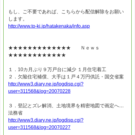
もし、ご不要であれば、こちらから配信解除をお願い
します。
http://www.to-ki.jp/hatakenaka/info.asp
★★★★★★★★★★★★★ Ｎｅｗｓ
★★★★★★★★★★★★
１．10カ月ぶり９万戸台に減少 １月住宅着工
２．欠陥住宅補償、大手は１戸４万円供託・国交省案
http://www3.diary.ne.jp/logdisp.cgi?
user=311568&log=20070228
３．登記とズレ解消、土地境界を精密地図で画定へ…
法務省
http://www3.diary.ne.jp/logdisp.cgi?
user=311568&log=20070227