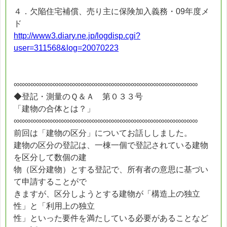
４．欠陥住宅補償、売り主に保険加入義務・09年度メ
ド
http://www3.diary.ne.jp/logdisp.cgi?
user=311568&log=20070223
∞∞∞∞∞∞∞∞∞∞∞∞∞∞∞∞∞∞∞∞∞∞∞∞∞∞∞∞∞∞∞∞∞
◆登記・測量のＱ＆Ａ 第０３３号
「建物の合体とは？」
∞∞∞∞∞∞∞∞∞∞∞∞∞∞∞∞∞∞∞∞∞∞∞∞∞∞∞∞∞∞∞∞∞
前回は「建物の区分」についてお話ししました。
建物の区分の登記は、一棟一個で登記されている建物
を区分して数個の建
物（区分建物）とする登記で、所有者の意思に基づい
て申請することがで
きますが、区分しようとする建物が「構造上の独立
性」と「利用上の独立
性」といった要件を満たしている必要があることなど