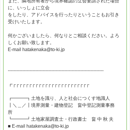
また、隣地所有者から境界確認の立会要請された場合
に、いっしょに立会
をしたり、アドバイスを行ったりということもお引き
受けいたします。
何かございましたら、何なりとご相談ください。よろ
しくお願い致します。
E-mail hatakenaka@to-ki.jp
------------------------------------------------------------------
┏┌┌┌┌┌┌┌┌┌┌┌┌┌┌┌┌┌┌┌┌┌┌┌┌
┏━━━┓土地を識り、人と社会につくす地識人
┃＼＿／┃境界測量・建物登記 畠中登記測量事務
所
┗━━━┛土地家屋調査士・行政書士 畠 中 秋 夫
■ E-mail hatakenaka@to-ki.jp