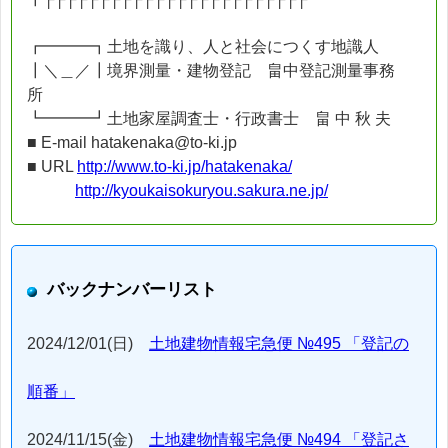
┏━━━┓土地を識り、人と社会につくす地識人
┃＼＿／┃境界測量・建物登記 畠中登記測量事務
所
┗━━━┛土地家屋調査士・行政書士 畠 中 秋 夫
■ E-mail hatakenaka@to-ki.jp
■ URL
http://www.to-ki.jp/hatakenaka/
http://kyoukaisokuryou.sakura.ne.jp/
バックナンバーリスト
2024/12/01(日)
土地建物情報宅急便 №495 「登記の
順番」
2024/11/15(金)
土地建物情報宅急便 №494 「登記さ