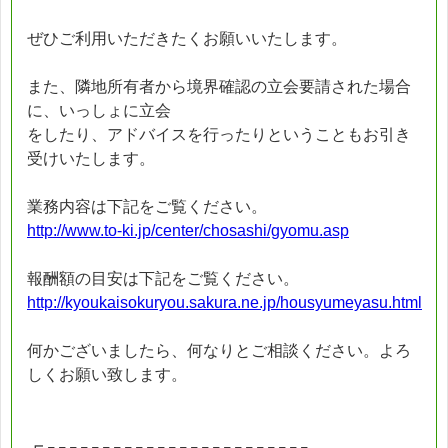
ぜひご利用いただきたくお願いいたします。
また、隣地所有者から境界確認の立会要請された場合
に、いっしょに立会
をしたり、アドバイスを行ったりということもお引き
受けいたします。
業務内容は下記をご覧ください。
http://www.to-ki.jp/center/chosashi/gyomu.asp
報酬額の目安は下記をご覧ください。
http://kyoukaisokuryou.sakura.ne.jp/housyumeyasu.html
何かございましたら、何なりとご相談ください。よろ
しくお願い致します。
┏┌┌┌┌┌┌┌┌┌┌┌┌┌┌┌┌┌┌┌┌┌┌┌┌