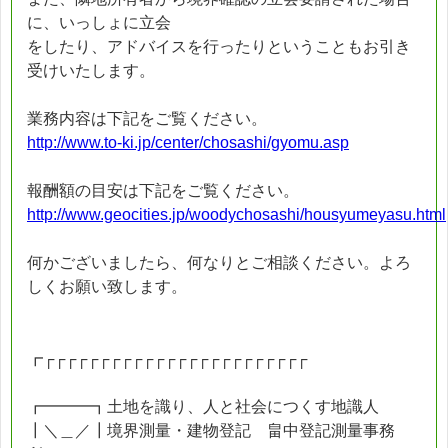
に、いっしょに立会
をしたり、アドバイスを行ったりということもお引き
受けいたします。
業務内容は下記をご覧ください。
http://www.to-ki.jp/center/chosashi/gyomu.asp
報酬額の目安は下記をご覧ください。
http://www.geocities.jp/woodychosashi/housyumeyasu.html
何かございましたら、何なりとご相談ください。よろ
しくお願い致します。
┏┌┌┌┌┌┌┌┌┌┌┌┌┌┌┌┌┌┌┌┌┌┌┌┌
┏━━━┓土地を識り、人と社会につくす地識人
┃＼＿／┃境界測量・建物登記 畠中登記測量事務