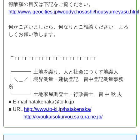
報酬額の目安は下記をご覧ください。
http://www.geocities.jp/woodychosashi/housyumeyasu.html
何かございましたら、何なりとご相談ください。よろ
しくお願い致します。
┏┌┌┌┌┌┌┌┌┌┌┌┌┌┌┌┌┌┌┌┌┌┌┌┌
┏━━━┓土地を識り、人と社会につくす地識人
┃＼＿／┃境界測量・建物登記 畠中登記測量事務
所
┗━━━┛土地家屋調査士・行政書士 畠 中 秋 夫
■ E-mail hatakenaka@to-ki.jp
■ URL
http://www.to-ki.jp/hatakenaka/
http://kyoukaisokuryou.sakura.ne.jp/