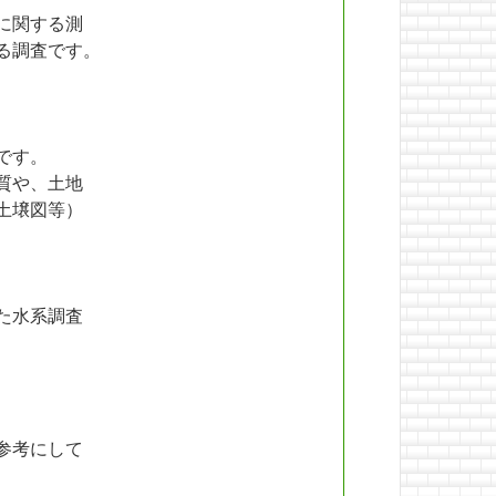
に関する測
る調査です。
です。
質や、土地
土壌図等）
た水系調査
参考にして