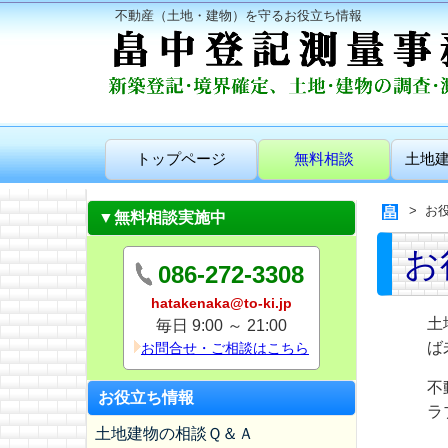
不動産（土地・建物）を守るお役立ち情報
トップページ
無料相談
土地
お
▼無料相談実施中
お
086-272-3308
hatakenaka@to-ki.jp
土
毎日 9:00 ～ 21:00
ば
お問合せ・ご相談はこちら
不
お役立ち情報
ラ
土地建物の相談Ｑ＆Ａ