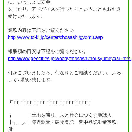
に、いっしょに立会
をしたり、アドバイスを行ったりということもお引き
受けいたします。
業務内容は下記をご覧ください。
http://www.to-ki.jp/center/chosashi/gyomu.asp
報酬額の目安は下記をご覧ください。
http://www.geocities.jp/woodychosashi/housyumeyasu.html
何かございましたら、何なりとご相談ください。よろ
しくお願い致します。
┏┌┌┌┌┌┌┌┌┌┌┌┌┌┌┌┌┌┌┌┌┌┌┌┌
┏━━━┓土地を識り、人と社会につくす地識人
┃＼＿／┃境界測量・建物登記 畠中登記測量事務
所