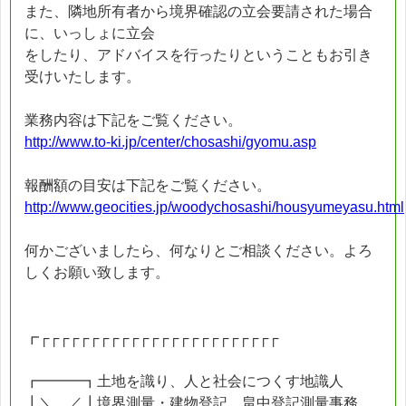
また、隣地所有者から境界確認の立会要請された場合
に、いっしょに立会
をしたり、アドバイスを行ったりということもお引き
受けいたします。
業務内容は下記をご覧ください。
http://www.to-ki.jp/center/chosashi/gyomu.asp
報酬額の目安は下記をご覧ください。
http://www.geocities.jp/woodychosashi/housyumeyasu.html
何かございましたら、何なりとご相談ください。よろ
しくお願い致します。
┏┌┌┌┌┌┌┌┌┌┌┌┌┌┌┌┌┌┌┌┌┌┌┌┌
┏━━━┓土地を識り、人と社会につくす地識人
┃＼＿／┃境界測量・建物登記 畠中登記測量事務