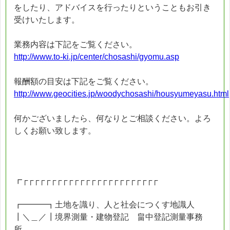
をしたり、アドバイスを行ったりということもお引き
受けいたします。
業務内容は下記をご覧ください。
http://www.to-ki.jp/center/chosashi/gyomu.asp
報酬額の目安は下記をご覧ください。
http://www.geocities.jp/woodychosashi/housyumeyasu.html
何かございましたら、何なりとご相談ください。よろ
しくお願い致します。
┏┌┌┌┌┌┌┌┌┌┌┌┌┌┌┌┌┌┌┌┌┌┌┌┌
┏━━━┓土地を識り、人と社会につくす地識人
┃＼＿／┃境界測量・建物登記 畠中登記測量事務
所