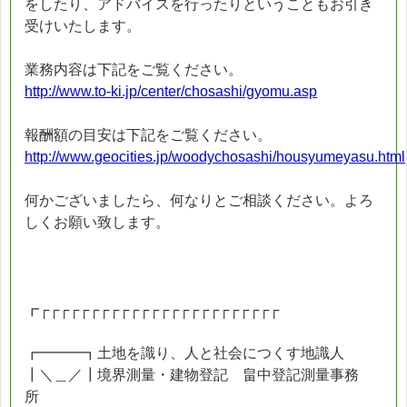
をしたり、アドバイスを行ったりということもお引き
受けいたします。
業務内容は下記をご覧ください。
http://www.to-ki.jp/center/chosashi/gyomu.asp
報酬額の目安は下記をご覧ください。
http://www.geocities.jp/woodychosashi/housyumeyasu.html
何かございましたら、何なりとご相談ください。よろ
しくお願い致します。
┏┌┌┌┌┌┌┌┌┌┌┌┌┌┌┌┌┌┌┌┌┌┌┌┌
┏━━━┓土地を識り、人と社会につくす地識人
┃＼＿／┃境界測量・建物登記 畠中登記測量事務
所