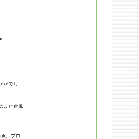
■
かがでし
はまた台風
ok、ブロ