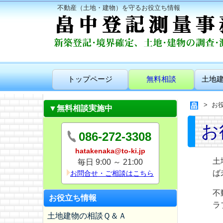
不動産（土地・建物）を守るお役立ち情報
トップページ
無料相談
土地
お
▼無料相談実施中
お
086-272-3308
hatakenaka@to-ki.jp
土
毎日 9:00 ～ 21:00
ば
お問合せ・ご相談はこちら
不
お役立ち情報
ラ
土地建物の相談Ｑ＆Ａ