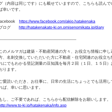
グ（内容は同じです）にも載せていますので、こちらも読んで
ば幸いです。
facebook
https://www.facebook.com/akio.hatakenaka
ブログ
http://hatakenakato-ki.on.omisenomikata.jp/diary
--------------------------------------------------------------
このメルマガは建築・不動産関連の方々、お役立ち情報に申し
方、名刺交換していただいた方に不動産・住宅関連のお役立ち
れにでもわかる登記測量の豆知識を毎月２回（１日、１５日）
おります。
ご愛読いただき、お仕事に、日常の生活にちょっとでも活用し
れば、幸いに思います。
もし、ご不要であれば、こちらから配信解除をお願いします。
http://www.to-ki.jp/hatakenaka/info.asp