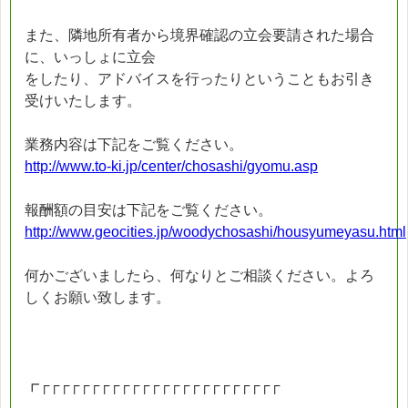
また、隣地所有者から境界確認の立会要請された場合
に、いっしょに立会
をしたり、アドバイスを行ったりということもお引き
受けいたします。
業務内容は下記をご覧ください。
http://www.to-ki.jp/center/chosashi/gyomu.asp
報酬額の目安は下記をご覧ください。
http://www.geocities.jp/woodychosashi/housyumeyasu.html
何かございましたら、何なりとご相談ください。よろ
しくお願い致します。
┏┌┌┌┌┌┌┌┌┌┌┌┌┌┌┌┌┌┌┌┌┌┌┌┌