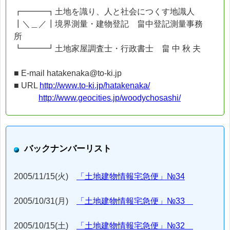
┏━━━┓土地を識り、人と社会につくす地識人
┃＼＿／┃境界測量・建物登記 畠中登記測量事務
所
┗━━━┛土地家屋調査士・行政書士 畠 中 秋 夫
■ E-mail hatakenaka@to-ki.jp
■ URL
http://www.to-ki.jp/hatakenaka/
http://www.geocities.jp/woodychosashi/
バックナンバーリスト
2005/11/15(火)
「土地建物情報宅急便」№34
2005/10/31(月)
「土地建物情報宅急便」№33
2005/10/15(土)
「土地建物情報宅急便」№32