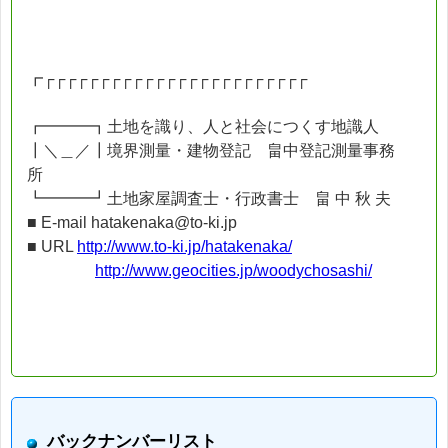
┏┌┌┌┌┌┌┌┌┌┌┌┌┌┌┌┌┌┌┌┌┌┌┌┌
┏━━━┓土地を識り、人と社会につくす地識人
┃＼＿／┃境界測量・建物登記 畠中登記測量事務
所
┗━━━┛土地家屋調査士・行政書士 畠 中 秋 夫
■ E-mail hatakenaka@to-ki.jp
■ URL
http://www.to-ki.jp/hatakenaka/
http://www.geocities.jp/woodychosashi/
バックナンバーリスト