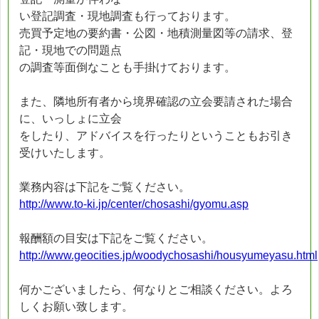
い登記調査・現地調査も行っております。
売買予定地の要約書・公図・地積測量図等の請求、登
記・現地での問題点
の調査等面倒なことも手掛けております。
また、隣地所有者から境界確認の立会要請された場合
に、いっしょに立会
をしたり、アドバイスを行ったりということもお引き
受けいたします。
業務内容は下記をご覧ください。
http://www.to-ki.jp/center/chosashi/gyomu.asp
報酬額の目安は下記をご覧ください。
http://www.geocities.jp/woodychosashi/housyumeyasu.html
何かございましたら、何なりとご相談ください。よろ
しくお願い致します。