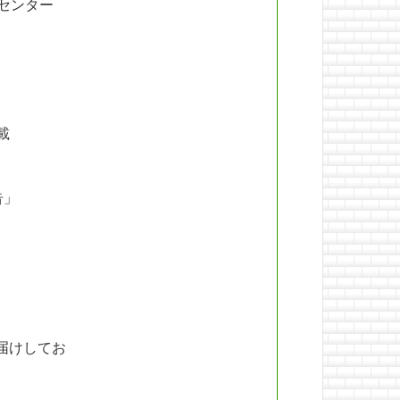
センター
載
告」
届けしてお