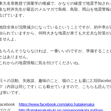
東大名誉教授で測量学の権威で、かなりの確度で地震予知され
名な村井先生が最近のメルマガで島根、鳥取、岡山を地震警報
上げています。
地殻全体が沈降減少になっているということですが、的中率が
知られていますから、何時大きな地震が来ても大丈夫な対策が
ませんよ。
もちろんそうならなければ、一番いいのですが、準備すること
とはありません。
これからの地震情報に気を付けてくださいね。
日々の活動、失敗談、趣味のこと、猫のことも週に2.3回facebo
グ（内容は同じです）にも載せていますので、こちらも読んで
ば幸いです。
facebook
https://www.facebook.com/akio.hatakenaka
ブログ
http://hatakenakato-ki.on.omisenomikata.jp/diary