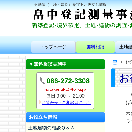
不動産（土地・建物）を守るお役立ち情報
トップページ
無料相談
土地
お
▼無料相談実施中
お
086-272-3308
hatakenaka@to-ki.jp
土
毎日 9:00 ～ 21:00
ば
お問合せ・ご相談はこちら
不
お役立ち情報
ラ
土地建物の相談Ｑ＆Ａ