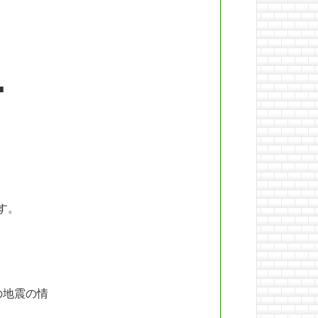
■
す。
の地震の情