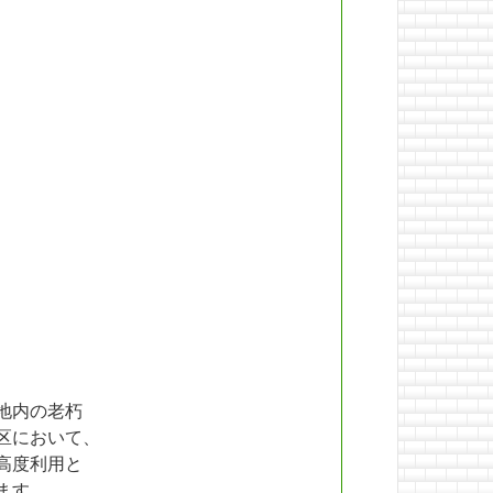
地内の老朽
区において、
高度利用と
ます。