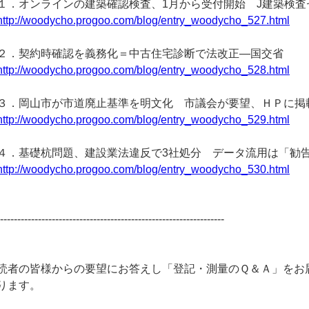
１．オンラインの建築確認検査、1月から受付開始 J建築検査
http://woodycho.progoo.com/blog/entry_woodycho_527.html
２．契約時確認を義務化＝中古住宅診断で法改正―国交省
http://woodycho.progoo.com/blog/entry_woodycho_528.html
３．岡山市が市道廃止基準を明文化 市議会が要望、ＨＰに掲
http://woodycho.progoo.com/blog/entry_woodycho_529.html
４．基礎杭問題、建設業法違反で3社処分 データ流用は「勧
http://woodycho.progoo.com/blog/entry_woodycho_530.html
------------------------------------------------------------------
読者の皆様からの要望にお答えし「登記・測量のＱ＆Ａ」をお
ります。