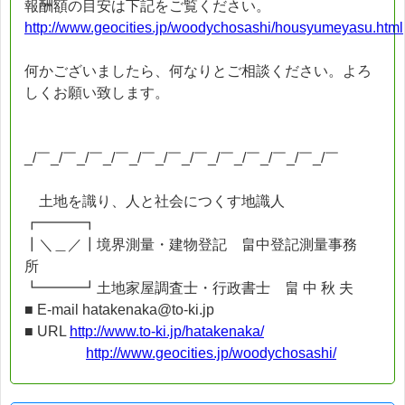
報酬額の目安は下記をご覧ください。
http://www.geocities.jp/woodychosashi/housyumeyasu.html
何かございましたら、何なりとご相談ください。よろ
しくお願い致します。
_/￣_/￣_/￣_/￣_/￣_/￣_/￣_/￣_/￣_/￣_/￣_/￣
土地を識り、人と社会につくす地識人
┏━━━┓
┃＼＿／┃境界測量・建物登記 畠中登記測量事務
所
┗━━━┛土地家屋調査士・行政書士 畠 中 秋 夫
■ E-mail hatakenaka@to-ki.jp
■ URL
http://www.to-ki.jp/hatakenaka/
http://www.geocities.jp/woodychosashi/