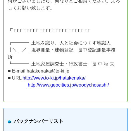
何かございましたら、何なりとご相談ください。よろ
しくお願い致します。
┏┌┌┌┌┌┌┌┌┌┌┌┌┌┌┌┌┌┌┌┌┌┌┌┌
┏━━━┓土地を識り、人と社会につくす地識人
┃＼＿／┃境界測量・建物登記 畠中登記測量事務
所
┗━━━┛土地家屋調査士・行政書士 畠 中 秋 夫
■ E-mail hatakenaka@to-ki.jp
■ URL
http://www.to-ki.jp/hatakenaka/
http://www.geocities.jp/woodychosashi/
バックナンバーリスト