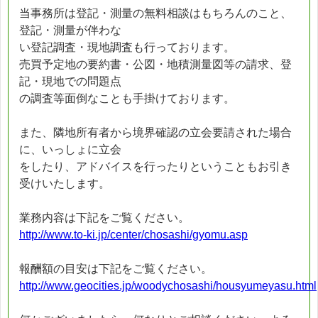
当事務所は登記・測量の無料相談はもちろんのこと、
登記・測量が伴わな
い登記調査・現地調査も行っております。
売買予定地の要約書・公図・地積測量図等の請求、登
記・現地での問題点
の調査等面倒なことも手掛けております。
また、隣地所有者から境界確認の立会要請された場合
に、いっしょに立会
をしたり、アドバイスを行ったりということもお引き
受けいたします。
業務内容は下記をご覧ください。
http://www.to-ki.jp/center/chosashi/gyomu.asp
報酬額の目安は下記をご覧ください。
http://www.geocities.jp/woodychosashi/housyumeyasu.html