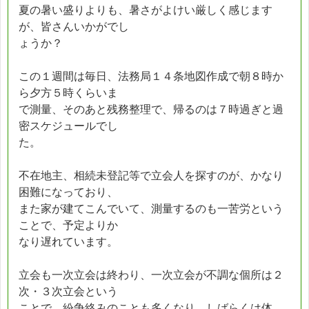
夏の暑い盛りよりも、暑さがよけい厳しく感じます
が、皆さんいかがでし
ょうか？
この１週間は毎日、法務局１４条地図作成で朝８時か
ら夕方５時くらいま
で測量、そのあと残務整理で、帰るのは７時過ぎと過
密スケジュールでし
た。
不在地主、相続未登記等で立会人を探すのが、かなり
困難になっており、
また家が建てこんでいて、測量するのも一苦労という
ことで、予定よりか
なり遅れています。
立会も一次立会は終わり、一次立会が不調な個所は２
次・３次立会という
ことで、紛争絡みのことも多くなり、しばらくは体