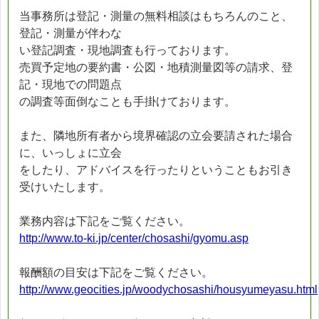
当事務所は登記・測量の無料相談はもちろんのこと、
登記・測量が伴わな
い登記調査・現地調査も行っております。
売買予定地の要約書・公図・地積測量図等の請求、登
記・現地での問題点
の調査等面倒なことも手掛けております。
また、隣地所有者から境界確認の立会要請された場合
に、いっしょに立会
をしたり、アドバイスを行ったりということもお引き
受けいたします。
業務内容は下記をご覧ください。
http://www.to-ki.jp/center/chosashi/gyomu.asp
報酬額の目安は下記をご覧ください。
http://www.geocities.jp/woodychosashi/housyumeyasu.html