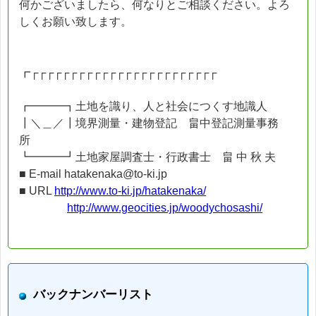
何かございましたら、何なりとご相談ください。よろ
しくお願い致します。
┏┌┌┌┌┌┌┌┌┌┌┌┌┌┌┌┌┌┌┌┌┌┌┌┌
┏━━━┓土地を識り、人と社会につくす地識人
┃＼＿／┃境界測量・建物登記 畠中登記測量事務
所
┗━━━┛土地家屋調査士・行政書士 畠 中 秋 夫
■ E-mail hatakenaka@to-ki.jp
■ URL
http://www.to-ki.jp/hatakenaka/
http://www.geocities.jp/woodychosashi/
バックナンバーリスト