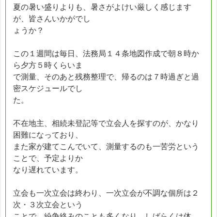
夏の暑い盛りよりも、暑さがよけい厳しく感じます
が、皆さんいかがでし
ょうか？
この１週間は毎日、法務局１４条地図作成で朝８時か
ら夕方５時くらいま
で測量、そのあと残務整理で、帰るのは７時過ぎと過
密スケジュールでし
た。
不在地主、相続未登記等で立会人を探すのが、かなり
困難になっており、
また家が建てこんでいて、測量するのも一苦労という
ことで、予定よりか
なり遅れています。
立会も一次立会は終わり、一次立会が不調な個所は２
次・３次立会という
ことで、紛争絡みのことも多くなり、しばらくは体