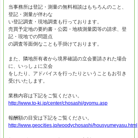
当事務所は登記・測量の無料相談はもちろんのこと、
登記・測量が伴わな
い登記調査・現地調査も行っております。
売買予定地の要約書・公図・地積測量図等の請求、登
記・現地での問題点
の調査等面倒なことも手掛けております。
また、隣地所有者から境界確認の立会要請された場合
に、いっしょに立会
をしたり、アドバイスを行ったりということもお引き
受けいたします。
業務内容は下記をご覧ください。
http://www.to-ki.jp/center/chosashi/gyomu.asp
報酬額の目安は下記をご覧ください。
http://www.geocities.jp/woodychosashi/housyumeyasu.html