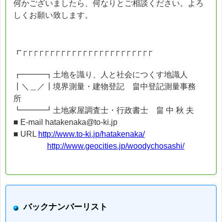
何かございましたら、何なりとご相談ください。よろ
しくお願い致します。
┏┌┌┌┌┌┌┌┌┌┌┌┌┌┌┌┌┌┌┌┌┌┌┌┌
┏━━━┓土地を識り、人と社会につくす地識人
┃＼＿／┃境界測量・建物登記 畠中登記測量事務
所
┗━━━┛土地家屋調査士・行政書士 畠 中 秋 夫
■ E-mail hatakenaka@to-ki.jp
■ URL
http://www.to-ki.jp/hatakenaka/
http://www.geocities.jp/woodychosashi/
バックナンバーリスト