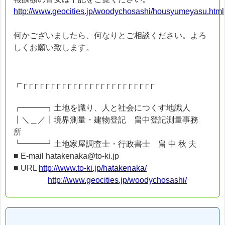
http://www.geocities.jp/woodychosashi/housyumeyasu.html
何かございましたら、何なりとご相談ください。よろ
しくお願い致します。
┏┌┌┌┌┌┌┌┌┌┌┌┌┌┌┌┌┌┌┌┌┌┌┌┌
┏━━━┓土地を識り、人と社会につくす地識人
┃＼＿／┃境界測量・建物登記 畠中登記測量事務
所
┗━━━┛土地家屋調査士・行政書士 畠 中 秋 夫
■ E-mail hatakenaka@to-ki.jp
■ URL
http://www.to-ki.jp/hatakenaka/
http://www.geocities.jp/woodychosashi/